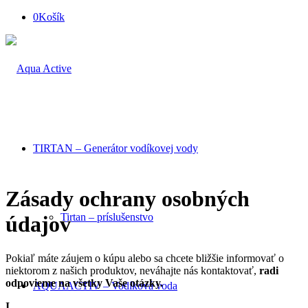
0
Košík
TIRTAN – Generátor vodíkovej vody
Zásady ochrany osobných
Tirtan – príslušenstvo
údajov
Pokiaľ máte záujem o kúpu alebo sa chcete bližšie informovať o
niektorom z našich produktov, neváhajte nás kontaktovať,
radi
odpovieme na všetky Vaše otázky.
AQUAACTIV – Vodíková voda
I.