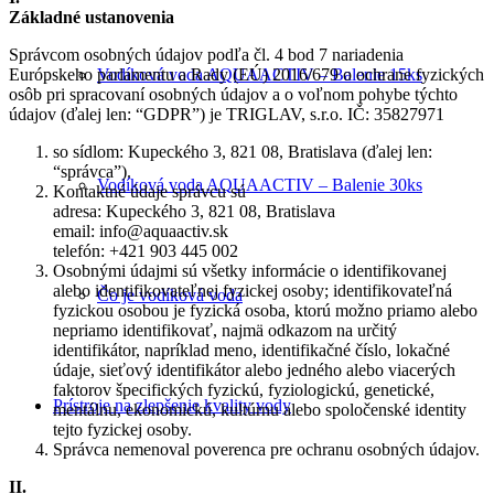
Základné ustanovenia
Správcom osobných údajov podľa čl. 4 bod 7 nariadenia
Európskeho parlamentu a Rady (EÚ) 2016/679 o ochrane fyzických
Vodíková voda AQUAACTIV – Balenie 15ks
osôb pri spracovaní osobných údajov a o voľnom pohybe týchto
údajov (ďalej len: “GDPR”) je TRIGLAV, s.r.o. IČ: 35827971
so sídlom: Kupeckého 3, 821 08, Bratislava (ďalej len:
“správca”).
Vodíková voda AQUAACTIV – Balenie 30ks
Kontaktné údaje správcu sú
adresa: Kupeckého 3, 821 08, Bratislava
email: info@aquaactiv.sk
telefón: +421 903 445 002
Osobnými údajmi sú všetky informácie o identifikovanej
alebo identifikovateľnej fyzickej osoby; identifikovateľná
Čo je vodíková voda
fyzickou osobou je fyzická osoba, ktorú možno priamo alebo
nepriamo identifikovať, najmä odkazom na určitý
identifikátor, napríklad meno, identifikačné číslo, lokačné
údaje, sieťový identifikátor alebo jedného alebo viacerých
faktorov špecifických fyzickú, fyziologickú, genetické,
Prístroje na zlepšenie kvality vody
mentálnu, ekonomickú, kultúrnu alebo spoločenské identity
tejto fyzickej osoby.
Správca nemenoval poverenca pre ochranu osobných údajov.
II.