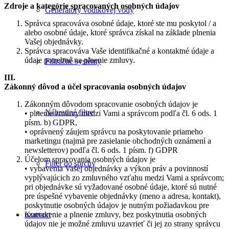
Zdroje a kategórie spracovaných osobných údajov
Generátory vodíkovej vody
Správca spracováva osobné údaje, ktoré ste mu poskytol / a
alebo osobné údaje, ktoré správca získal na základe plnenia
Vašej objednávky.
Správca spracováva Vaše identifikačné a kontaktné údaje a
údaje potrebné na plnenie zmluvy.
Filtračné systémy
III.
Zákonný dôvod a účel spracovania osobných údajov
Zákonným dôvodom spracovanie osobných údajov je
Náhradné filtre
• plnenie zmluvy medzi Vami a správcom podľa čl. 6 ods. 1
písm. b) GDPR,
• oprávnený záujem správcu na poskytovanie priameho
marketingu (najmä pre zasielanie obchodných oznámení a
newsletterov) podľa čl. 6 ods. 1 písm. f) GDPR
Účelom spracovania osobných údajov je
Filter do sprchy
• vybavenia Vašej objednávky a výkon práv a povinností
vyplývajúcich zo zmluvného vzťahu medzi Vami a správcom;
pri objednávke sú vyžadované osobné údaje, ktoré sú nutné
pre úspešné vybavenie objednávky (meno a adresa, kontakt),
poskytnutie osobných údajov je nutným požiadavkou pre
uzatvorenie a plnenie zmluvy, bez poskytnutia osobných
Kontakt
údajov nie je možné zmluvu uzavrieť či jej zo strany správcu