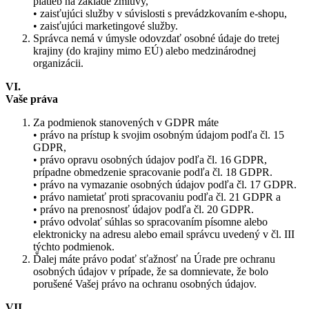
platieb na základe zmluvy,
• zaisťujúci služby v súvislosti s prevádzkovaním e-shopu,
• zaisťujúci marketingové služby.
Správca nemá v úmysle odovzdať osobné údaje do tretej
krajiny (do krajiny mimo EÚ) alebo medzinárodnej
organizácii.
VI.
Vaše práva
Za podmienok stanovených v GDPR máte
• právo na prístup k svojim osobným údajom podľa čl. 15
GDPR,
• právo opravu osobných údajov podľa čl. 16 GDPR,
prípadne obmedzenie spracovanie podľa čl. 18 GDPR.
• právo na vymazanie osobných údajov podľa čl. 17 GDPR.
• právo namietať proti spracovaniu podľa čl. 21 GDPR a
• právo na prenosnosť údajov podľa čl. 20 GDPR.
• právo odvolať súhlas so spracovaním písomne alebo
elektronicky na adresu alebo email správcu uvedený v čl. III
týchto podmienok.
Ďalej máte právo podať sťažnosť na Úrade pre ochranu
osobných údajov v prípade, že sa domnievate, že bolo
porušené Vašej právo na ochranu osobných údajov.
VII.